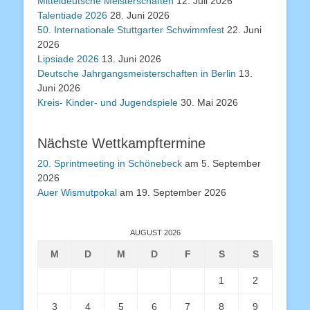
Mitteldeutsche Meisterschaften
12. Juli 2026
Talentiade 2026
28. Juni 2026
50. Internationale Stuttgarter Schwimmfest
22. Juni
2026
Lipsiade 2026
13. Juni 2026
Deutsche Jahrgangsmeisterschaften in Berlin
13.
Juni 2026
Kreis- Kinder- und Jugendspiele
30. Mai 2026
Nächste Wettkampftermine
20. Sprintmeeting in Schönebeck
am 5. September
2026
Auer Wismutpokal
am 19. September 2026
AUGUST 2026
M
D
M
D
F
S
S
1
2
3
4
5
6
7
8
9