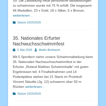
SV. Die Zielstellung neue persönliche Bestleistungen
zu schwimmen wurde mit 75 % erfüllt. Die insgesamt
46 Medaillen, 23 x Gold, 18 x Silber, 5 x Bronze,
weiterlesen…
Kategorien
Saison 2025/2026
35. Nationales Erfurter
Nachwuchsschwimmfest
Posted
Autor
3. Mai 2026
Martin Birnbaum
on
Mit 5 Sportlern nahm unsere Schwimmabteilung beim
35. Nationalen Nachwuchsschwimmfest in der
Erfurter „Roland Matthes Schwimmhalle“ mit guten
Ergebnissen teil. 4 Finalteilnahmen und 14
Podestplätze stehen bei 21 Starts im Protokoll.
Vincent Stäudte (Jg. 12) schwamm über 50 m
Rücken
weiterlesen…
Kategorien
Saison 2025/2026