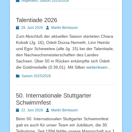
Kategorien
Allgemein
,
Saison 2025/2026
Talentiade 2026
Posted
Autor
28. Juni 2026
Martin Birnbaum
on
Zum Abschluß der aktuellen Saison starteten Chiara
Kobsik (Jg. 16), Odett Dozsa-Nemeth, Linn Heinitz
und Egor Schewelew (alle Jg. 15) bei der Talentiade,
den Nachwuchsmeisterschaften des Landes
Sachsen. Über 50 m Rücken erkämpfte sich Odett
die Goldmedaille (0:36,01). Mit Silber
weiterlesen…
Kategorien
Saison 2025/2026
50. Internationale Stuttgarter
Schwimmfest
Posted
Autor
22. Juni 2026
Martin Birnbaum
on
Beim 50. Internationalen Stuttgarter Schwimmfest
gab es auch für unser Team ein Jubiläum, die 30.
Teilnahme. Seit 1994 fehlte unsere Mannschaft nur 1