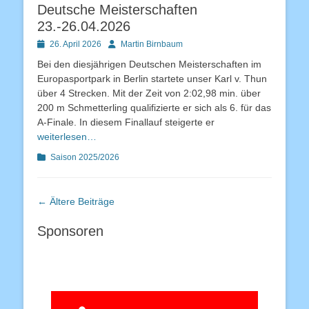
Deutsche Meisterschaften
23.-26.04.2026
Posted
Autor
26. April 2026
Martin Birnbaum
on
Bei den diesjährigen Deutschen Meisterschaften im
Europasportpark in Berlin startete unser Karl v. Thun
über 4 Strecken. Mit der Zeit von 2:02,98 min. über
200 m Schmetterling qualifizierte er sich als 6. für das
A-Finale. In diesem Finallauf steigerte er
weiterlesen…
Kategorien
Saison 2025/2026
Beitragsnavigation
←
Ältere Beiträge
Sponsoren