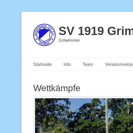
SV 1919 Gri
Schwimmen
Primäres Menü
Zum
Startseite
Info
Team
Vereinsmeiste
Inhalt
springen
Wettkämpfe