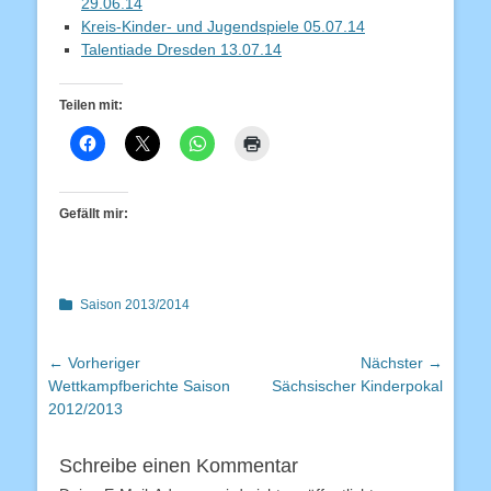
29.06.14
Kreis-Kinder- und Jugendspiele 05.07.14
Talentiade Dresden 13.07.14
Teilen mit:
Gefällt mir:
Kategorien
Saison 2013/2014
Beitragsnavigation
← Vorheriger
Nächster →
Vorheriger
Nächster
Wettkampfberichte Saison
Sächsischer Kinderpokal
Beitrag:
Beitrag:
2012/2013
Schreibe einen Kommentar