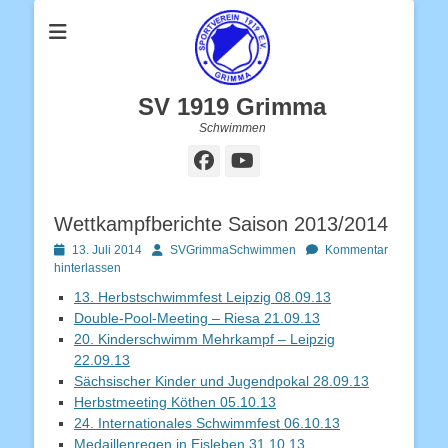
SV 1919 Grimma
Schwimmen
Facebook
YouTube
Wettkampfberichte Saison 2013/2014
Posted
Autor
13. Juli 2014
SVGrimmaSchwimmen
Kommentar
on
hinterlassen
13. Herbstschwimmfest Leipzig 08.09.13
Double-Pool-Meeting – Riesa 21.09.13
20. Kinderschwimm Mehrkampf – Leipzig
22.09.13
Sächsischer Kinder und Jugendpokal 28.09.13
Herbstmeeting Köthen 05.10.13
24. Internationales Schwimmfest 06.10.13
Medaillenregen in Eisleben 31.10.13