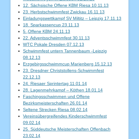
12. Sächsische Offene KBM Riesa 10.11.13
23. Herbstschwimmfest Zwickau 16.11.13
Einladungswettkampf SV Miltitz – Leipzig 17.11.13
18. Sparkassencup 23.11.13
5.,Offene KBM 24.11.13
22. Adventsschwimmfest 30.11.13
WTC Pokale Dresden 07.12.13
Schwimmfest untern Tannenbaum -Leipzig
08.12.13
Erzgebirgsschwimmcup Marienberg 15.12.13
23. Dresdner Christstollens-Schwimmfest
22.12.13
24. Riesaer Sprintertag 11.01.14
28. Lagenmehrkampf – Köthen 18.01.14
Faschingsschwimmen und Offene
Bezirksmeisterschaften 26.01.14
Seltene Strecken Riesa 08.02.14
Vereinsübergreifendes Kinderschwimmfest
09.02.14
25. Süddeutsche Meisterschaften Offenbach
23.02.14