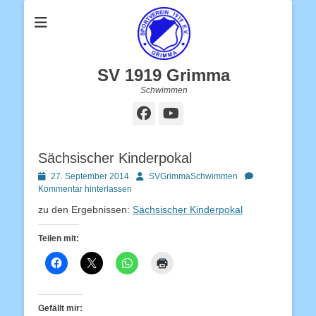
SV 1919 Grimma
Schwimmen
Facebook
YouTube
Sächsischer Kinderpokal
Posted
Autor
27. September 2014
SVGrimmaSchwimmen
on
Kommentar hinterlassen
zu den Ergebnissen:
Sächsischer Kinderpokal
Teilen mit:
Gefällt mir: