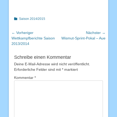
Kategorien
Saison 2014/2015
Beitragsnavigation
← Vorheriger
Nächster →
Vorheriger
Nächster
Wettkampfberichte Saison
Wismut-Sprint-Pokal – Aue
Beitrag:
Beitrag:
2013/2014
Schreibe einen Kommentar
Deine E-Mail-Adresse wird nicht veröffentlicht.
Erforderliche Felder sind mit
*
markiert
Kommentar
*