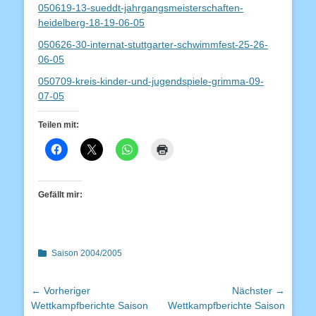
050619-13-sueddt-jahrgangsmeisterschaften-
heidelberg-18-19-06-05
050626-30-internat-stuttgarter-schwimmfest-25-26-
06-05
050709-kreis-kinder-und-jugendspiele-grimma-09-
07-05
Teilen mit:
Gefällt mir:
Kategorien
Saison 2004/2005
Beitragsnavigation
← Vorheriger
Nächster →
Vorheriger
Nächster
Wettkampfberichte Saison
Wettkampfberichte Saison