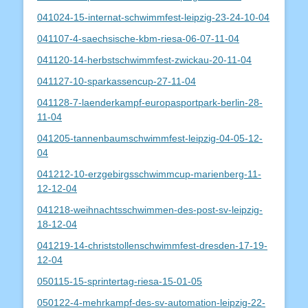
041024-15-internat-schwimmfest-leipzig-23-24-10-04
041107-4-saechsische-kbm-riesa-06-07-11-04
041120-14-herbstschwimmfest-zwickau-20-11-04
041127-10-sparkassencup-27-11-04
041128-7-laenderkampf-europasportpark-berlin-28-
11-04
041205-tannenbaumschwimmfest-leipzig-04-05-12-
04
041212-10-erzgebirgsschwimmcup-marienberg-11-
12-12-04
041218-weihnachtsschwimmen-des-post-sv-leipzig-
18-12-04
041219-14-christstollenschwimmfest-dresden-17-19-
12-04
050115-15-sprintertag-riesa-15-01-05
050122-4-mehrkampf-des-sv-automation-leipzig-22-