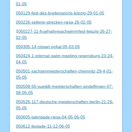
01-05
050129-fest-des-breitensports-leipzig-29-01-05
050226-seltene-strecken-riesa-26-02-05
1
050227-11-fruehjahresschwimmfest-leipzig-26-27-
02-05
050305-14-nissan-pokal-05-03-05
050424-1-internat-swim-meeting-regensburg-23-24-
04-05
050501-sachsenmeisterschaften-chemnitz-29-4-01-
05-05
050508-55-sueddt-meisterschaften-sindelfingen-07-
08-05-05
050526-117-deutsche-meisterschaften-berlin-21-26-
05-05
050605-talentiade-riesa-04-05-06-05
050612-lipsiade-11-12-06-05