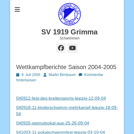
SV 1919 Grimma
Schwimmen
Facebook
YouTube
Wettkampfberichte Saison 2004-2005
Posted
Autor
9. Juli 2005
Martin Birnbaum
Kommentar
on
hinterlassen
040912-fest-des-breitensports-leipzig-12-09-04
040918-11-kinderschwimm-mehrkampf-leipzig-18-09-
04
040926-wismutpokal-aue-25-26-09-04
041003-11-pokalschwimmfest-leipzig-03-10-04