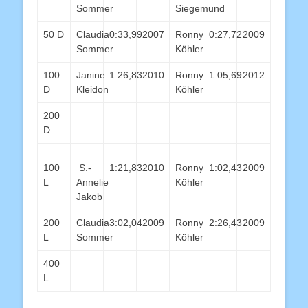
Sommer
Siegemund
50 D
Claudia
0:33,99
2007
Ronny
0:27,72
2009
Sommer
Köhler
100
Janine
1:26,83
2010
Ronny
1:05,69
2012
D
Kleidon
Köhler
200
D
100
S.-
1:21,83
2010
Ronny
1:02,43
2009
L
Annelie
Köhler
Jakob
200
Claudia
3:02,04
2009
Ronny
2:26,43
2009
L
Sommer
Köhler
400
L