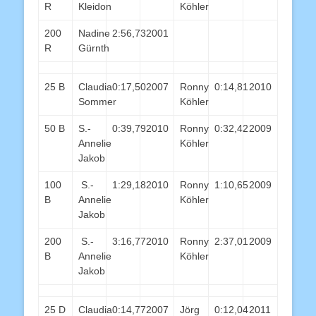
R
Kleidon
Köhler
200
Nadine
2:56,73
2001
R
Gürnth
25 B
Claudia
0:17,50
2007
Ronny
0:14,81
2010
Sommer
Köhler
50 B
S.-
0:39,79
2010
Ronny
0:32,42
2009
Annelie
Köhler
Jakob
100
S.-
1:29,18
2010
Ronny
1:10,65
2009
B
Annelie
Köhler
Jakob
200
S.-
3:16,77
2010
Ronny
2:37,01
2009
B
Annelie
Köhler
Jakob
25 D
Claudia
0:14,77
2007
Jörg
0:12,04
2011