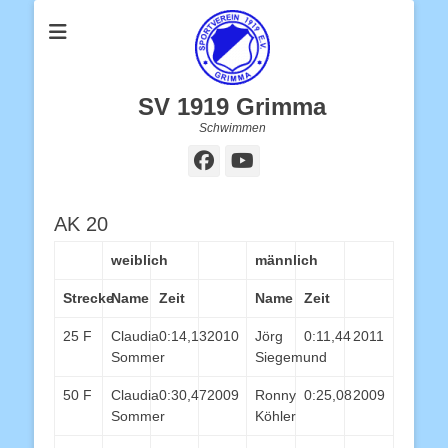
SV 1919 Grimma
Schwimmen
Facebook
YouTube
AK 20
weiblich
männlich
Strecke
Name
Zeit
Name
Zeit
25 F
Claudia
0:14,13
2010
Jörg
0:11,44
2011
Sommer
Siegemund
50 F
Claudia
0:30,47
2009
Ronny
0:25,08
2009
Sommer
Köhler