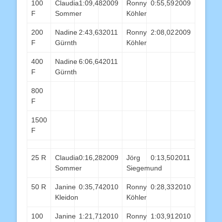
100
Claudia
1:09,48
2009
Ronny
0:55,59
2009
F
Sommer
Köhler
200
Nadine
2:43,63
2011
Ronny
2:08,02
2009
F
Gürnth
Köhler
400
Nadine
6:06,64
2011
F
Gürnth
800
F
1500
F
25 R
Claudia
0:16,28
2009
Jörg
0:13,50
2011
Sommer
Siegemund
50 R
Janine
0:35,74
2010
Ronny
0:28,33
2010
Kleidon
Köhler
100
Janine
1:21,71
2010
Ronny
1:03,91
2010