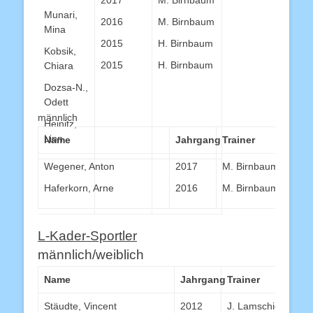
2017
M. Birnbaum
Munari,
2016
M. Birnbaum
Mina
2015
H. Birnbaum
Kobsik,
2015
H. Birnbaum
Chiara
Dozsa-N.,
Odett
männlich
Heinitz,
Linn
Name
Jahrgang
Trainer
Wegener, Anton
2017
M. Birnbaum
Haferkorn, Arne
2016
M. Birnbaum
L-Kader-Sportler
männlich/weiblich
Name
Jahrgang
Trainer
Stäudte, Vincent
2012
J. Lamschick (Chem