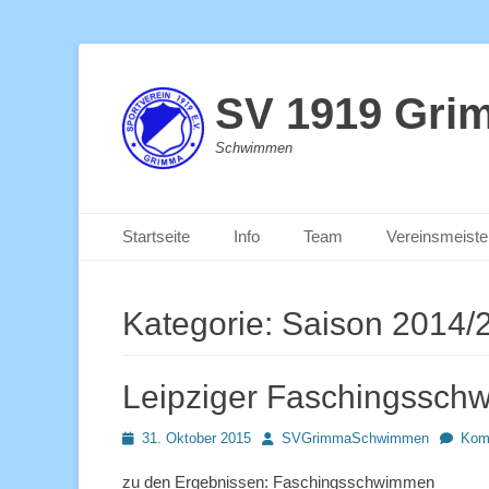
SV 1919 Gri
Schwimmen
Primäres Menü
Zum
Startseite
Info
Team
Vereinsmeiste
Inhalt
springen
Kategorie:
Saison 2014/
Leipziger Faschingssc
Posted
Autor
31. Oktober 2015
SVGrimmaSchwimmen
Komm
on
zu den Ergebnissen: Faschingsschwimmen