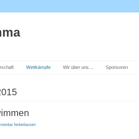
mma
rschaft
Wettkämpfe
Wir über uns…
Sponsoren
2015
hwimmen
entar hinterlassen