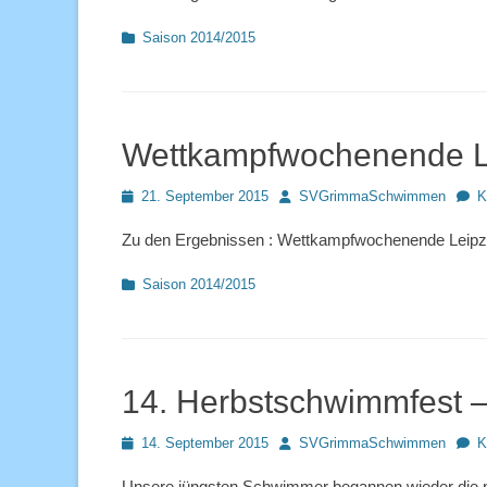
Kategorien
Saison 2014/2015
Wettkampfwochenende L
Posted
Autor
21. September 2015
SVGrimmaSchwimmen
K
on
Zu den Ergebnissen : Wettkampfwochenende Leipz
Kategorien
Saison 2014/2015
14. Herbstschwimmfest –
Posted
Autor
14. September 2015
SVGrimmaSchwimmen
K
on
Unsere jüngsten Schwimmer begannen wieder die 