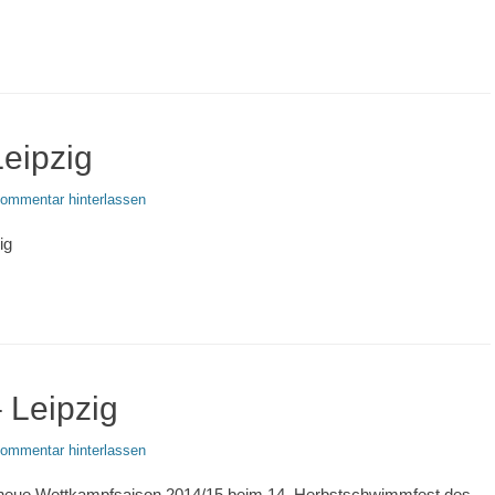
eipzig
ommentar hinterlassen
ig
 Leipzig
ommentar hinterlassen
neue Wettkampfsaison 2014/15 beim 14. Herbstschwimmfest des