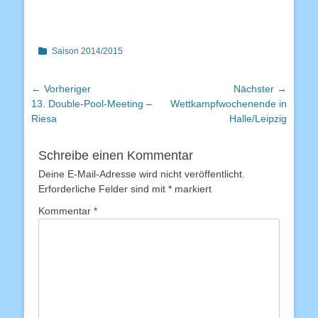
Kategorien
Saison 2014/2015
Beitragsnavigation
← Vorheriger
Nächster →
Vorheriger
Nächster
13. Double-Pool-Meeting –
Wettkampfwochenende in
Beitrag:
Beitrag:
Riesa
Halle/Leipzig
Schreibe einen Kommentar
Deine E-Mail-Adresse wird nicht veröffentlicht.
Erforderliche Felder sind mit
*
markiert
Kommentar
*