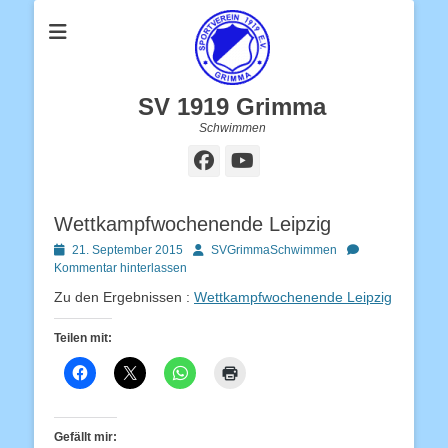
SV 1919 Grimma
Schwimmen
Facebook
YouTube
Wettkampfwochenende Leipzig
Posted
Autor
21. September 2015
SVGrimmaSchwimmen
on
Kommentar hinterlassen
Zu den Ergebnissen :
Wettkampfwochenende Leipzig
Teilen mit:
Gefällt mir: