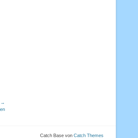
r →
ben
Catch Base von
Catch Themes