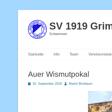
SV 1919 Gri
Schwimmen
Primäres Menü
Zum
Startseite
Info
Team
Vereinsmeiste
Inhalt
springen
Auer Wismutpokal
Posted
Autor
16. September 2018
Martin Birnbaum
on