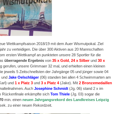
neue Wettkampfsaison 2018/19 mit dem Auer Wismutpokal. Ziel
hr zu verteidigen. Die über 300 Aktiven aus 20 Mannschaften
om ersten Wettkampf an punkteten unsere 28 Sportler für die
das
überragende Ergebnis
von
35 x Gold
,
24 x Silber
und
30 x
ng gerufen, unsere Grimmaer 32 mal, und erhielten einen kleinen
 die jeweils 5 Zeitschnellsten der Jahrgänge 05 und jünger sowie 04
) und
Jake Oelschläger
(06) standen bei allen 4 Schwimmarten am
Karl) und
1 x Platz
3
und
3 x Platz 4
(Jake). Mit
2 Bronzemedaillen
Finalteilnahmen. Auch
Josephine Schmidt
(Jg. 06) stand 2 x im
m Rückenfinale erkämpfte sich
Tom Thiele
(Jg. 03) sogar die
70
min. einen
neuen Jahrgangsrekord des Landkreises Leipzig
 sek. zu einer neuen Rekordzeit.