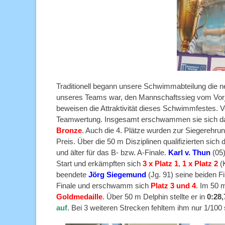
Traditionell begann unsere Schwimmabteilung die 
unseres Teams war, den Mannschaftssieg vom Vorja
beweisen die Attraktivität dieses Schwimmfestes. V
Teamwertung. Insgesamt erschwammen sie sich 
Bronze
. Auch die 4. Plätze wurden zur Siegerehru
Preis. Über die 50 m Disziplinen qualifizierten sich
und älter für das B- bzw. A-Finale.
Karl v. Thun
(05
Start und erkämpften sich
3 x Platz 1
,
1 x Platz 2
(
beendete
Jörg Siegemund
(Jg. 91) seine beiden 
Finale und erschwamm sich
Platz 3 und 4
. Im 50 
Goldmedaille
. Über 50 m Delphin stellte er in
0:28,
auf
. Bei 3 weiteren Strecken fehltem ihm nur 1/100