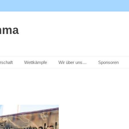
mma
rschaft
Wettkämpfe
Wir über uns…
Sponsoren