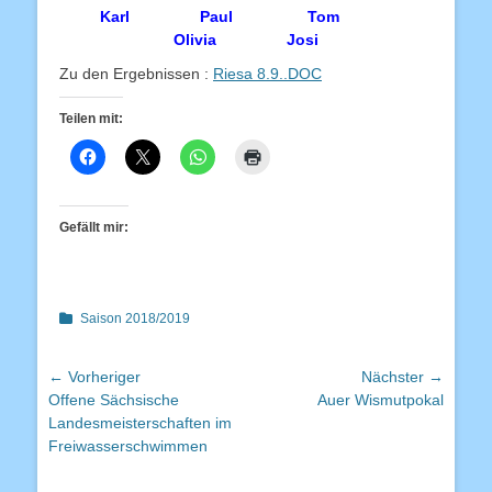
Karl Paul Tom
Olivia Josi
Zu den Ergebnissen :
Riesa 8.9..DOC
Teilen mit:
Gefällt mir:
Kategorien
Saison 2018/2019
Beitragsnavigation
← Vorheriger
Nächster →
Vorheriger
Nächster
Offene Sächsische
Auer Wismutpokal
Beitrag:
Beitrag:
Landesmeisterschaften im
Freiwasserschwimmen