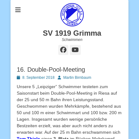
SV 1919 Grimma
Schwimmen
Facebook
YouTube
16. Double-Pool-Meeting
Posted
Autor
8. September 2018
Martin Birnbaum
on
Unsere 5 „Leipziger“ Schwimmer testeten zum
Saisonstart beim Double-Pool-Meeting in Riesa auf
der 25 und 50 m Bahn ihren Leistungsstand.
Geschwommen wurden Mehrkämpfe, bestehend aus
50 und 100 m einer Schwimmart und 100 bzw. 200 m
Lagen. Insgesamt wurden wenige persönliche
Bestzeiten erzielt, was aber auch nicht anders zu
erwarten war. Auf der 25 m Bahn erschwammen sich
Tom Thiele
einen
2. Platz
im Rücken-Mehrkampf