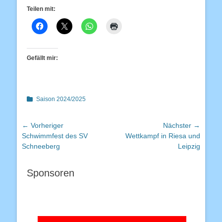
Teilen mit:
Gefällt mir:
Kategorien
Saison 2024/2025
Beitragsnavigation
← Vorheriger
Nächster →
Vorheriger
Nächster
Schwimmfest des SV
Wettkampf in Riesa und
Beitrag:
Beitrag:
Schneeberg
Leipzig
Sponsoren