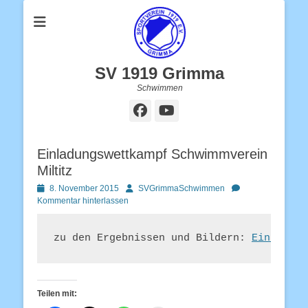
SV 1919 Grimma
Schwimmen
Facebook
YouTube
Einladungswettkampf Schwimmverein
Miltitz
Posted
Autor
8. November 2015
SVGrimmaSchwimmen
on
Kommentar hinterlassen
zu den Ergebnissen und Bildern: 
Einladung
Teilen mit: