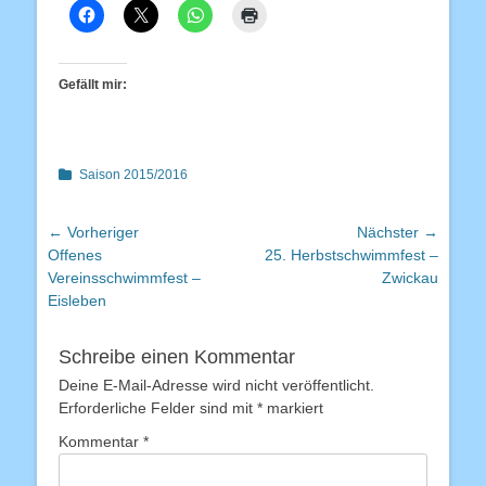
Gefällt mir:
Kategorien
Saison 2015/2016
Beitragsnavigation
← Vorheriger
Nächster →
Vorheriger
Nächster
Offenes
25. Herbstschwimmfest –
Beitrag:
Beitrag:
Vereinsschwimmfest –
Zwickau
Eisleben
Schreibe einen Kommentar
Deine E-Mail-Adresse wird nicht veröffentlicht.
Erforderliche Felder sind mit
*
markiert
Kommentar
*