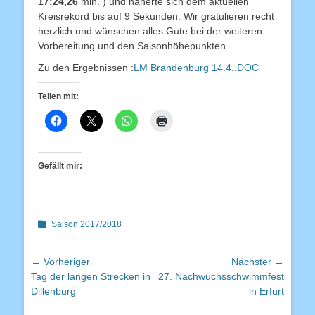
17:24,26
min. ) und näherte sich dem aktuellen
Kreisrekord bis auf 9 Sekunden. Wir gratulieren recht
herzlich und wünschen alles Gute bei der weiteren
Vorbereitung und den Saisonhöhepunkten.
Zu den Ergebnissen :
LM Brandenburg 14.4..DOC
Teilen mit:
Gefällt mir:
Kategorien
Saison 2017/2018
Beitragsnavigation
← Vorheriger
Nächster →
Vorheriger
Nächster
Tag der langen Strecken in
27. Nachwuchsschwimmfest
Beitrag:
Beitrag:
Dillenburg
in Erfurt