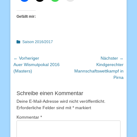
Gefällt mir:
Kategorien
Saison 2016/2017
Beitragsnavigation
← Vorheriger
Nächster →
Vorheriger
Nächster
Auer Wismutpokal 2016
Kindgerechter
Beitrag:
Beitrag:
(Masters)
Mannschaftswettkampf in
Pirna
Schreibe einen Kommentar
Deine E-Mail-Adresse wird nicht veröffentlicht.
Erforderliche Felder sind mit
*
markiert
Kommentar
*