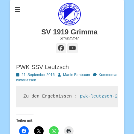
SV 1919 Grimma
Schwimmen
Facebook
YouTube
PWK SSV Leutzsch
Posted
Autor
21. September 2016
Martin Birnbaum
Kommentar
on
hinterlassen
Zu den Ergebnissen : 
pwk-leutzsch-21-9
Teilen mit: