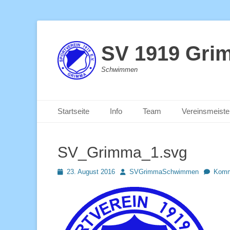
SV 1919 Gri
Schwimmen
Primäres Menü
Zum
Startseite
Info
Team
Vereinsmeiste
Inhalt
springen
SV_Grimma_1.svg
Posted
Autor
23. August 2016
SVGrimmaSchwimmen
Komm
on