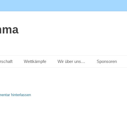
mma
rschaft
Wettkämpfe
Wir über uns…
Sponsoren
entar hinterlassen