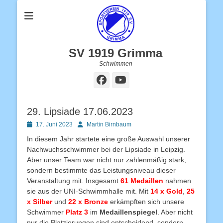
SV 1919 Grimma
Schwimmen
Facebook
YouTube
29. Lipsiade 17.06.2023
Posted
Autor
17. Juni 2023
Martin Birnbaum
on
In diesem Jahr startete eine große Auswahl unserer
Nachwuchsschwimmer bei der Lipsiade in Leipzig.
Aber unser Team war nicht nur zahlenmäßig stark,
sondern bestimmte das Leistungsniveau dieser
Veranstaltung mit. Insgesamt
61 Medaillen
nahmen
sie aus der UNI-Schwimmhalle mit. Mit
14 x Gold
,
25
x Silber
und
22 x Bronze
erkämpften sich unsere
Schwimmer
Platz 3
im
Medaillenspiegel
. Aber nicht
nur die Platzierungen sind entscheidend, sondern