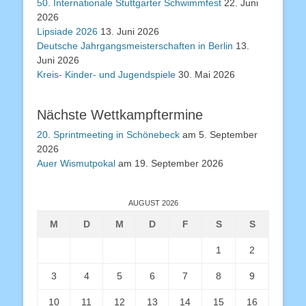
50. Internationale Stuttgarter Schwimmfest
22. Juni
2026
Lipsiade 2026
13. Juni 2026
Deutsche Jahrgangsmeisterschaften in Berlin
13.
Juni 2026
Kreis- Kinder- und Jugendspiele
30. Mai 2026
Nächste Wettkampftermine
20. Sprintmeeting in Schönebeck
am 5. September
2026
Auer Wismutpokal
am 19. September 2026
AUGUST 2026
M
D
M
D
F
S
S
1
2
3
4
5
6
7
8
9
10
11
12
13
14
15
16