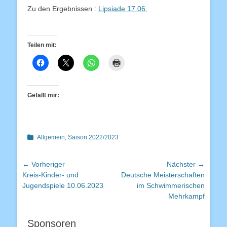
Zu den Ergebnissen :
Lipsiade 17.06.
Teilen mit:
Gefällt mir:
Kategorien
Allgemein
,
Saison 2022/2023
Beitragsnavigation
← Vorheriger
Nächster →
Vorheriger
Nächster
Kreis-Kinder- und
Deutsche Meisterschaften
Beitrag:
Beitrag:
Jugendspiele 10.06.2023
im Schwimmerischen
Mehrkampf
Sponsoren