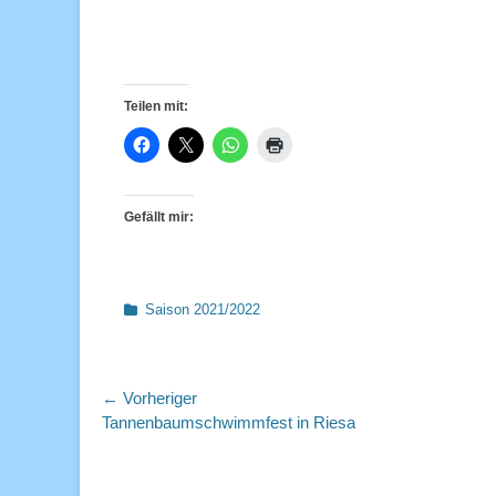
Teilen mit:
Gefällt mir:
Kategorien
Saison 2021/2022
Beitragsnavigation
← Vorheriger
Vorheriger
Tannenbaumschwimmfest in Riesa
Beitrag: