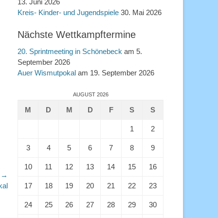
13. Juni 2026
Kreis- Kinder- und Jugendspiele
30. Mai 2026
Nächste Wettkampftermine
20. Sprintmeeting in Schönebeck
am 5.
September 2026
Auer Wismutpokal
am 19. September 2026
AUGUST 2026
M
D
M
D
F
S
S
1
2
3
4
5
6
7
8
9
10
11
12
13
14
15
16
r →
17
18
19
20
21
22
23
kal
24
25
26
27
28
29
30