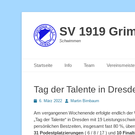
SV 1919 Gri
Schwimmen
Primäres Menü
Zum
Startseite
Info
Team
Vereinsmeiste
Inhalt
springen
Tag der Talente in Dresd
Posted
Autor
6. März 2022
Martin Birnbaum
on
Am vergangenen Wochenende erfolgte endlich der 
„Tag der Talente“ in Dresden mit 19 Leistungsschwi
persönlichen Bestzeiten, insgesamt fast 80 %, übe
31 Podestplatzierungen
( 6 / 8 / 17 ) und
10 Final