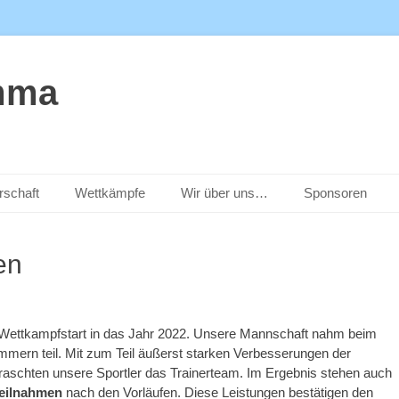
mma
rschaft
Wettkämpfe
Wir über uns…
Sponsoren
en
Wettkampfstart in das Jahr 2022. Unsere Mannschaft nahm beim
mmern teil. Mit zum Teil äußerst starken Verbesserungen der
rraschten unsere Sportler das Trainerteam. Im Ergebnis stehen auch
teilnahmen
nach den Vorläufen. Diese Leistungen bestätigen den