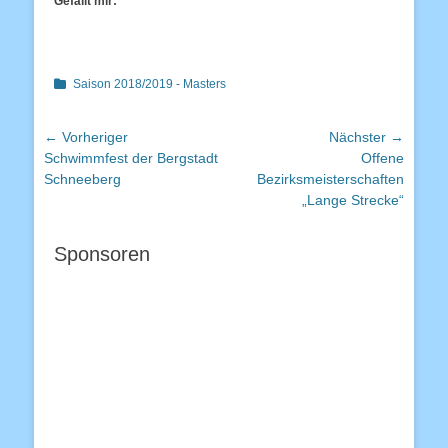
Gefällt mir:
Kategorien
Saison 2018/2019 - Masters
Beitragsnavigation
← Vorheriger
Nächster →
Vorheriger
Nächster
Schwimmfest der Bergstadt
Offene
Beitrag:
Beitrag:
Schneeberg
Bezirksmeisterschaften
„Lange Strecke“
Sponsoren