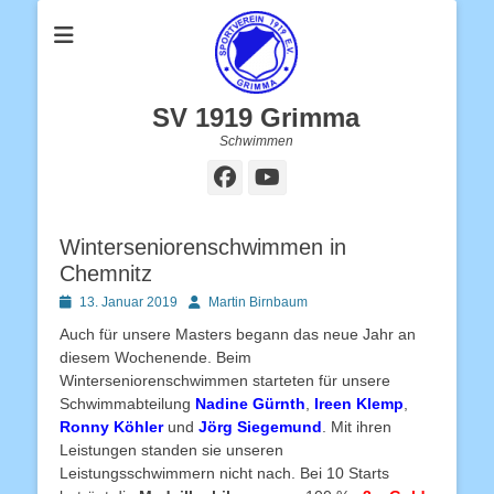
SV 1919 Grimma
Schwimmen
Facebook
YouTube
Winterseniorenschwimmen in
Chemnitz
Posted
Autor
13. Januar 2019
Martin Birnbaum
on
Auch für unsere Masters begann das neue Jahr an
diesem Wochenende. Beim
Winterseniorenschwimmen starteten für unsere
Schwimmabteilung
Nadine Gürnth
,
Ireen Klemp
,
Ronny Köhler
und
Jörg Siegemund
. Mit ihren
Leistungen standen sie unseren
Leistungsschwimmern nicht nach. Bei 10 Starts