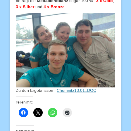
beträgt die
Medaillenbilanz
sogar 100 % :
3 x Gold
,
3 x Silber
und
4 x Bronze
.
Zu den Ergebnissen :
Chemnitz13.01..DOC
Teilen mit: