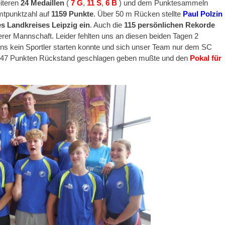
iteren
24 Medaillen
(
7 G
,
11 S
,
6 B
) und dem Punktesammeln
mtpunktzahl auf
1159 Punkte
. Über 50 m Rücken stellte
Paul Polzin
s Landkreises Leipzig ein
. Auch die
115 persönlichen Rekorde
rer Mannschaft. Leider fehlten uns an diesen beiden Tagen 2
uns kein Sportler starten konnte und sich unser Team nur dem SC
 47 Punkten Rückstand geschlagen geben mußte und den
Pokal für