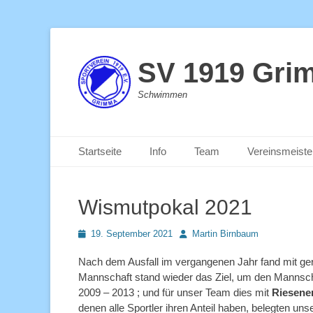
SV 1919 Gri
Schwimmen
Primäres Menü
Zum
Startseite
Info
Team
Vereinsmeiste
Inhalt
springen
Wismutpokal 2021
Posted
Autor
19. September 2021
Martin Birnbaum
on
Nach dem Ausfall im vergangenen Jahr fand mit geri
Mannschaft stand wieder das Ziel, um den Mannsch
2009 – 2013 ; und für unser Team dies mit
Riesener
denen alle Sportler ihren Anteil haben, belegten u