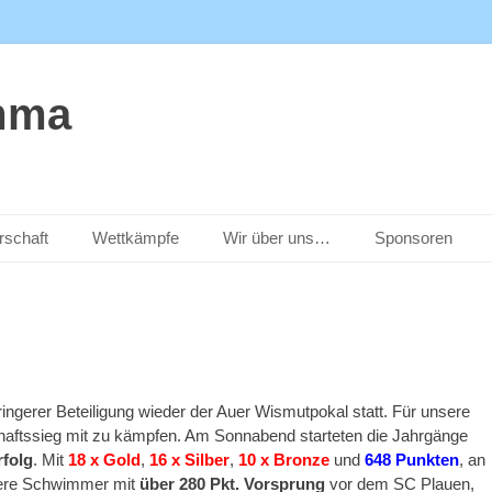
mma
rschaft
Wettkämpfe
Wir über uns…
Sponsoren
ngerer Beteiligung wieder der Auer Wismutpokal statt. Für unsere
aftssieg mit zu kämpfen. Am Sonnabend starteten die Jahrgänge
folg
. Mit
18 x Gold
,
16 x Silber
,
10 x Bronze
und
648 Punkten
, an
nsere Schwimmer mit
über 280 Pkt. Vorsprung
vor dem SC Plauen,