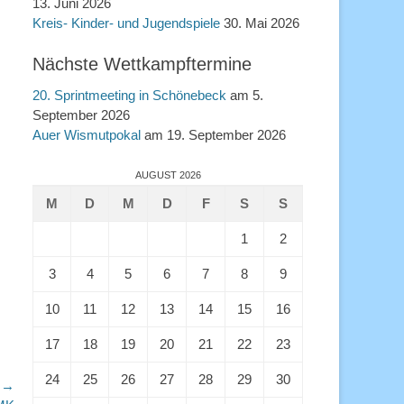
13. Juni 2026
Kreis- Kinder- und Jugendspiele
30. Mai 2026
Nächste Wettkampftermine
20. Sprintmeeting in Schönebeck
am 5.
September 2026
Auer Wismutpokal
am 19. September 2026
AUGUST 2026
M
D
M
D
F
S
S
1
2
3
4
5
6
7
8
9
10
11
12
13
14
15
16
17
18
19
20
21
22
23
24
25
26
27
28
29
30
r →