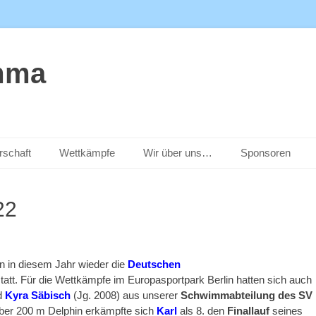
mma
rschaft
Wettkämpfe
Wir über uns…
Sponsoren
22
n in diesem Jahr wieder die
Deutschen
tt. Für die Wettkämpfe im Europasportpark Berlin hatten sich auch
d
Kyra Säbisch
(Jg. 2008) aus unserer
Schwimmabteilung des SV
 über 200 m Delphin erkämpfte sich
Karl
als 8. den
Finallauf
seines