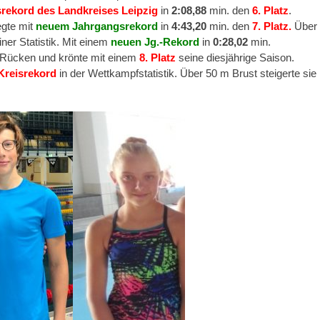
rekord des Landkreises Leipzig
in
2:08,88
min. den
6. Platz
.
egte mit
neuem Jahrgangsrekord
in
4:43,20
min. den
7. Platz.
Über
iner Statistik. Mit einem
neuen Jg.-Rekord
in
0:28,02
min.
Rücken und krönte mit einem
8. Platz
seine diesjährige Saison.
Kreisrekord
in der Wettkampfstatistik. Über 50 m Brust steigerte sie