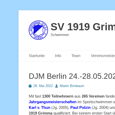
SV 1919 Gri
Schwimmen
Primäres Menü
Zum
Startseite
Info
Team
Vereinsmeiste
Inhalt
springen
DJM Berlin 24.-28.05.20
Posted
Autor
28. Mai 2022
Martin Birnbaum
on
Mit fast
1300 Teilnehmern
aus
265 Vereinen
fande
Jahrgangsmeisterschaften
im Sportschwimmen sta
Karl v. Thun
(Jg. 2005),
Paul Polzin
(Jg. 2004) un
1919 Grimma
qualifiziert. Bei seinem ersten Start